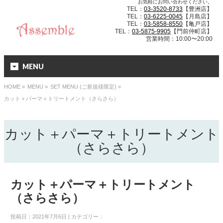
お気軽にお問い合わせください。
TEL：
03-3520-8733
【豊洲店】
TEL：
03-6225-0045
【月島店】
TEL：
03-5858-8550
【亀戸店】
TEL：
03-5875-9905
【門前仲町店】
営業時間：10:00〜20:00
MENU
HOME
»
MENU »
SET MENU (ご新規様限定)
»
カット＋パーマ＋トリートメント（さらさら）
カット＋パーマ＋トリートメント
（さらさら）
カット＋パーマ＋トリートメント
（さらさら）
投稿日：2021年7月6日 | カテゴリー：